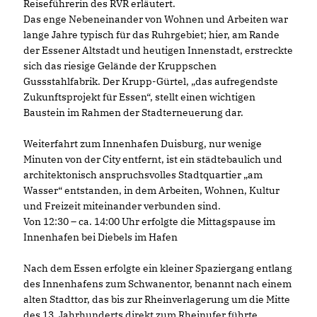
Reiseführerin des RVR erläutert.
Das enge Nebeneinander von Wohnen und Arbeiten war
lange Jahre typisch für das Ruhrgebiet; hier, am Rande
der Essener Altstadt und heutigen Innenstadt, erstreckte
sich das riesige Gelände der Kruppschen
Gussstahlfabrik. Der Krupp-Gürtel, „das aufregendste
Zukunftsprojekt für Essen“, stellt einen wichtigen
Baustein im Rahmen der Stadterneuerung dar.
Weiterfahrt zum Innenhafen Duisburg, nur wenige
Minuten von der City entfernt, ist ein städtebaulich und
architektonisch anspruchsvolles Stadtquartier „am
Wasser“ entstanden, in dem Arbeiten, Wohnen, Kultur
und Freizeit miteinander verbunden sind.
Von 12:30 – ca. 14:00 Uhr erfolgte die Mittagspause im
Innenhafen bei Diebels im Hafen
Nach dem Essen erfolgte ein kleiner Spaziergang entlang
des Innenhafens zum Schwanentor, benannt nach einem
alten Stadttor, das bis zur Rheinverlagerung um die Mitte
des 13. Jahrhunderts direkt zum Rheinufer führte.