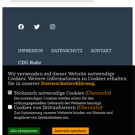
IMPRESSUM
DATENSCHUTZ
KONTAKT
CDU Ruhr
Wir verwenden auf dieser Website notwendige
CDU NRW
Cookies. Weitere Informationen zu Cookies erhalten
Sie in unserer
Datenschutzerklärung
.
CDU Deutschlands
Technisch notwendige Cookies (
Übersicht
)
Die notwendigen Cookies werden allein für den
RSS der Neuigkeiten der Fraktion
ordnungsgemäßen Gebrauch der Webseite benötigt.
Cookies von Drittanbietern (
Übersicht
)
Zur Optimierung unserer Webseite binden wir Dienste und
RSS der Neuigkeiten der Partei
Angebote von Drittanbietern ein.
RSS der Termine
Alle akzeptieren
Auswahl speichern