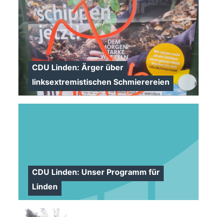
CDU Linden: Ärger über
linksextremistischen Schmierereien
>
CDU Linden: Unser Programm für
Linden