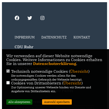
IMPRESSUM
DATENSCHUTZ
KONTAKT
CDU Ruhr
Wir verwenden auf dieser Website notwendige
CDU NRW
Cookies. Weitere Informationen zu Cookies erhalten
Sie in unserer
Datenschutzerklärung
.
CDU Deutschlands
Technisch notwendige Cookies (
Übersicht
)
Die notwendigen Cookies werden allein für den
RSS der Neuigkeiten der Fraktion
ordnungsgemäßen Gebrauch der Webseite benötigt.
Cookies von Drittanbietern (
Übersicht
)
Zur Optimierung unserer Webseite binden wir Dienste und
RSS der Neuigkeiten der Partei
Angebote von Drittanbietern ein.
RSS der Termine
Alle akzeptieren
Auswahl speichern
@2026 CDU Bochum
Realisation: Sharkness Media