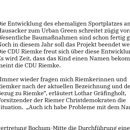
Die Entwicklung des ehemaligen Sportplatzes a
Hausacker zum Urban Green schreitet zügig vor
Wesentliche Baumaßnahmen sind schon fertig ge
Noch in diesem Jahr soll das Projekt beendet w
Die CDU Riemke freut sich über diese Entwicklu
Es wird Zeit, dass das Kind einen Namen beko
meint die CDU Riemke.
Immer wieder fragen mich Riemkerinnen und
Riemker nach der aktuellen Bezeichnung und 
ezug zu Riemke“, erläutert Lothar Gräfingholt,
Vorsitzender der Riemer Christdemokraten die
Situation. „Auch ich habe Probleme mit dem N
svertretung Bochum-Mitte die Durchführung ein