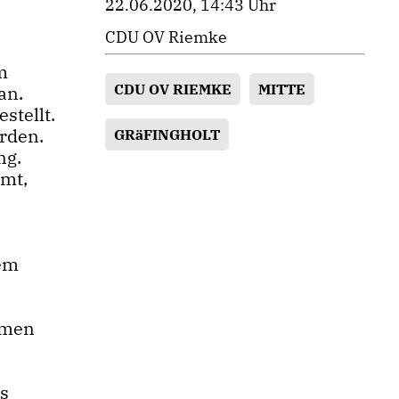
22.06.2020, 14:43 Uhr
CDU OV Riemke
m
CDU OV RIEMKE
MITTE
an.
stellt.
erden.
GRäFINGHOLT
ng.
mmt,
dem
amen
es