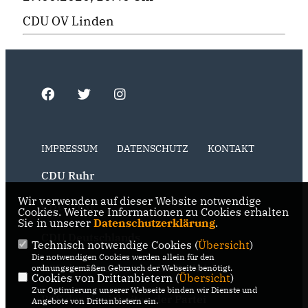
CDU OV Linden
IMPRESSUM
DATENSCHUTZ
KONTAKT
CDU Ruhr
Wir verwenden auf dieser Website notwendige
CDU NRW
Cookies. Weitere Informationen zu Cookies erhalten
Sie in unserer
Datenschutzerklärung
.
CDU Deutschlands
Technisch notwendige Cookies (
Übersicht
)
Die notwendigen Cookies werden allein für den
RSS der Neuigkeiten der Fraktion
ordnungsgemäßen Gebrauch der Webseite benötigt.
Cookies von Drittanbietern (
Übersicht
)
Zur Optimierung unserer Webseite binden wir Dienste und
RSS der Neuigkeiten der Partei
Angebote von Drittanbietern ein.