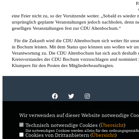
P
  Gerade die jüngere Entwicklung mit wieder ansteigenden Infektionszahlen ließen 
eine Feier nicht zu, so der Vorsitzende weiter. „Sobald es wieder 
ursprünglich geplante Veranstaltungen jedoch nachholen, denn neb
geselligen Veranstaltungen fest zur CDU Altenbochum.“
  Für die Zukunft wird die CDU Altenbochum sich weiter für unseren Stadtteils einsetzen aber auch ihren Beitrag zum Erneuerungsprozess der CDU 
in Bochum leisten. Mit dem Status quo können uns wollen wir uns
Verantwortung zu. Die CDU Altenbochum hat sich auch deshalb da
Kreisvorstandes der CDU Bochum vorzuschlagen und nominiert Fee
Klumpers für den Posten des Mitgliederbeauftragten. 
IMPRESSUM
DATENSCHUTZ
Wir verwenden auf dieser Website notwendige Cook
KONTAKT
Technisch notwendige Cookies (
Übersicht
)
Die notwendigen Cookies werden allein für den ordnungsgemäße
Cookies von Drittanbietern (
Übersicht
)