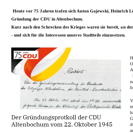
Heute vor 75 Jahren trafen sich Anton Gajewski, Heinrich Löc
Gründung der 
CDU 
in Altenbochum. 
Kurz nach den Schrecken des Krieges waren sie bereit, an de
- und sich für die Interessen unseres Stadtteils einzusetzen.
H
O
A
n
I
V
m
h
Der Gründungsprotkoll der CDU
G
Altenbochum vom 22. Oktober 1945
d
a