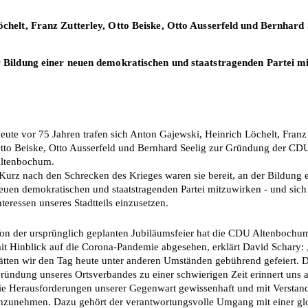
helt, Franz Zutterley, Otto Beiske, Otto Ausserfeld und Bernhard S
r Bildung einer neuen demokratischen und staatstragenden Partei mi
eute vor 75 Jahren trafen sich Anton Gajewski, Heinrich Löchelt, Franz Z
tto Beiske, Otto Ausserfeld und Bernhard Seelig zur Gründung der 
CDU
ltenbochum. 
Kurz nach den Schrecken des Krieges waren sie bereit, an der Bildung e
euen demokratischen und staatstragenden Partei mitzuwirken - und sich f
nteressen unseres Stadtteils einzusetzen.
on der ursprünglich geplanten Jubiläumsfeier hat die CDU Altenbochum
it Hinblick auf die Corona-Pandemie abgesehen, erklärt David Schary: 
ätten wir den Tag heute unter anderen Umständen gebührend gefeiert. D
ründung unseres Ortsverbandes zu einer schwierigen Zeit erinnert uns a
ie Herausforderungen unserer Gegenwart gewissenhaft und mit Verstand
nzunehmen. Dazu gehört der verantwortungsvolle Umgang mit einer glo