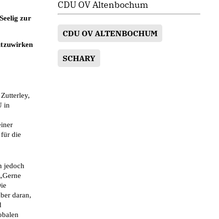
CDU OV Altenbochum
eelig zur 
CDU OV ALTENBOCHUM
tzuwirken 
SCHARY
utterley, 
 
in 
iner 
ür die 
 jedoch 
„Gerne 
ie 
ber daran, 
 
balen 