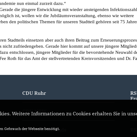
andemie nun einmal zurzeit dazu.“ 
möglich ist, wollen wir die Jubiläumsveranstaltung, ebenso wie weitere 
en den politischen Themen für unseren Stadtteil gehören seit 75 Jahren
 nicht zufriedengeben. Gerade hier kommt auf unsere jüngere Mitgliedsc
zu entschlossen, jüngere Mitglieder für die bevorstehende Neuwahl de
 Roth für das Amt der stellvertretenden Kreisvorsitzenden und Dr. Fa
CDU Ruhr
RS
Fr
CDU NRW
RS
ies. Weitere Informationen zu Cookies erhalten Sie in uns
n Gebrauch der Webseite benötigt.
CDU Deutschlands
RS