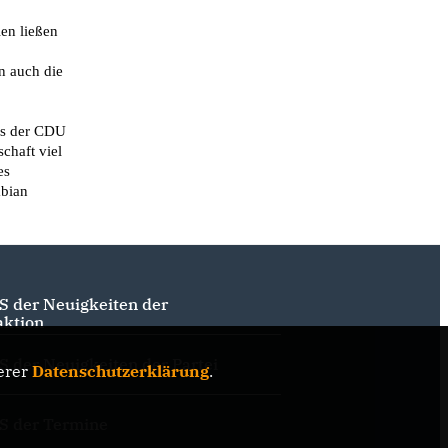
 auch die 
haft viel 
s 
bian 
S der Neuigkeiten der
aktion
S der Neuigkeiten der Partei
erer
Datenschutzerklärung
.
S der Termine