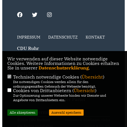
IMPRESSUM
DATENSCHUTZ
KONTAKT
CDU Ruhr
Wir verwenden auf dieser Website notwendige
CDU NRW
Cookies. Weitere Informationen zu Cookies erhalten
Sie in unserer
Datenschutzerklärung
.
CDU Deutschlands
Technisch notwendige Cookies (
Übersicht
)
Die notwendigen Cookies werden allein für den
RSS der Neuigkeiten der Fraktion
ordnungsgemäßen Gebrauch der Webseite benötigt.
Cookies von Drittanbietern (
Übersicht
)
Zur Optimierung unserer Webseite binden wir Dienste und
RSS der Neuigkeiten der Partei
Angebote von Drittanbietern ein.
RSS der Termine
Alle akzeptieren
Auswahl speichern
@2026 CDU Bochum
Realisation: Sharkness Media
Alle Rechte vorbehalten.
GmbH & Co. KG