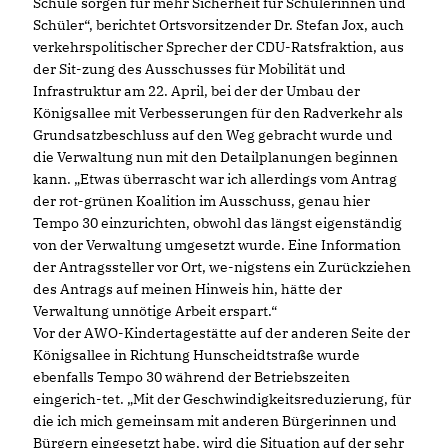
Schule sorgen für mehr Sicherheit für Schülerinnen und
Schüler“, berichtet Ortsvorsitzender Dr. Stefan Jox, auch
verkehrspolitischer Sprecher der CDU-Ratsfraktion, aus
der Sit-zung des Ausschusses für Mobilität und
Infrastruktur am 22. April, bei der der Umbau der
Königsallee mit Verbesserungen für den Radverkehr als
Grundsatzbeschluss auf den Weg gebracht wurde und
die Verwaltung nun mit den Detailplanungen beginnen
kann. „Etwas überrascht war ich allerdings vom Antrag
der rot-grünen Koalition im Ausschuss, genau hier
Tempo 30 einzurichten, obwohl das längst eigenständig
von der Verwaltung umgesetzt wurde. Eine Information
der Antragssteller vor Ort, we-nigstens ein Zurückziehen
des Antrags auf meinen Hinweis hin, hätte der
Verwaltung unnötige Arbeit erspart.“
Vor der AWO-Kindertagestätte auf der anderen Seite der
Königsallee in Richtung Hunscheidtstraße wurde
ebenfalls Tempo 30 während der Betriebszeiten
eingerich-tet. „Mit der Geschwindigkeitsreduzierung, für
die ich mich gemeinsam mit anderen Bürgerinnen und
Bürgern eingesetzt habe, wird die Situation auf der sehr