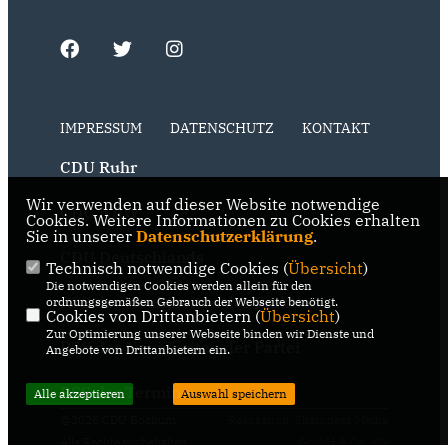
IMPRESSUM
DATENSCHUTZ
KONTAKT
CDU Ruhr
Wir verwenden auf dieser Website notwendige
CDU NRW
Cookies. Weitere Informationen zu Cookies erhalten
Sie in unserer
Datenschutzerklärung
.
CDU Deutschlands
Technisch notwendige Cookies (
Übersicht
)
Die notwendigen Cookies werden allein für den
RSS der Neuigkeiten der Fraktion
ordnungsgemäßen Gebrauch der Webseite benötigt.
Cookies von Drittanbietern (
Übersicht
)
Zur Optimierung unserer Webseite binden wir Dienste und
RSS der Neuigkeiten der Partei
Angebote von Drittanbietern ein.
RSS der Termine
Alle akzeptieren
Auswahl speichern
@2026 CDU Bochum
Realisation: Sharkness Media
Alle Rechte vorbehalten.
GmbH & Co. KG