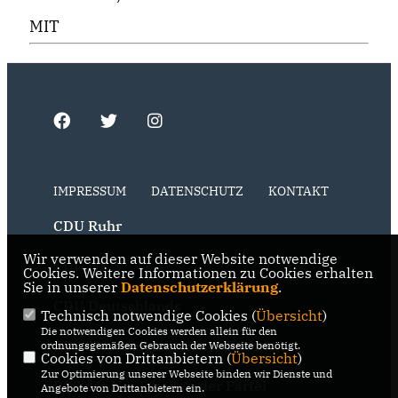
MIT
IMPRESSUM
DATENSCHUTZ
KONTAKT
CDU Ruhr
Wir verwenden auf dieser Website notwendige
CDU NRW
Cookies. Weitere Informationen zu Cookies erhalten
Sie in unserer
Datenschutzerklärung
.
CDU Deutschlands
Technisch notwendige Cookies (
Übersicht
)
Die notwendigen Cookies werden allein für den
RSS der Neuigkeiten der Fraktion
ordnungsgemäßen Gebrauch der Webseite benötigt.
Cookies von Drittanbietern (
Übersicht
)
Zur Optimierung unserer Webseite binden wir Dienste und
RSS der Neuigkeiten der Partei
Angebote von Drittanbietern ein.