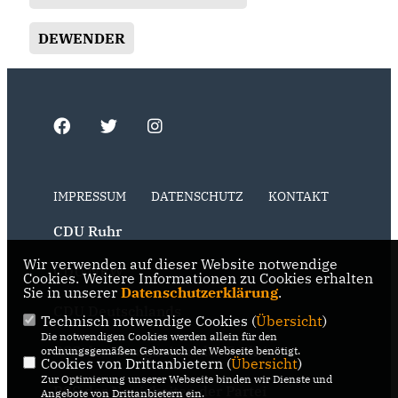
DEWENDER
IMPRESSUM
DATENSCHUTZ
KONTAKT
CDU Ruhr
Wir verwenden auf dieser Website notwendige
CDU NRW
Cookies. Weitere Informationen zu Cookies erhalten
Sie in unserer
Datenschutzerklärung
.
CDU Deutschlands
Technisch notwendige Cookies (
Übersicht
)
Die notwendigen Cookies werden allein für den
RSS der Neuigkeiten der Fraktion
ordnungsgemäßen Gebrauch der Webseite benötigt.
Cookies von Drittanbietern (
Übersicht
)
Zur Optimierung unserer Webseite binden wir Dienste und
RSS der Neuigkeiten der Partei
Angebote von Drittanbietern ein.