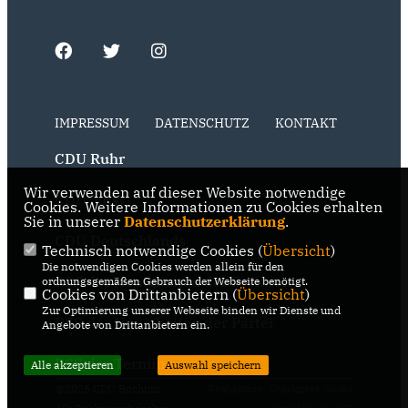
IMPRESSUM
DATENSCHUTZ
KONTAKT
CDU Ruhr
Wir verwenden auf dieser Website notwendige
CDU NRW
Cookies. Weitere Informationen zu Cookies erhalten
Sie in unserer
Datenschutzerklärung
.
CDU Deutschlands
Technisch notwendige Cookies (
Übersicht
)
Die notwendigen Cookies werden allein für den
RSS der Neuigkeiten der Fraktion
ordnungsgemäßen Gebrauch der Webseite benötigt.
Cookies von Drittanbietern (
Übersicht
)
Zur Optimierung unserer Webseite binden wir Dienste und
RSS der Neuigkeiten der Partei
Angebote von Drittanbietern ein.
RSS der Termine
Alle akzeptieren
Auswahl speichern
@2026 CDU Bochum
Realisation: Sharkness Media