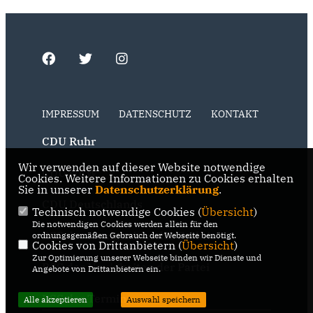
IMPRESSUM
DATENSCHUTZ
KONTAKT
CDU Ruhr
Wir verwenden auf dieser Website notwendige
CDU NRW
Cookies. Weitere Informationen zu Cookies erhalten
Sie in unserer
Datenschutzerklärung
.
CDU Deutschlands
Technisch notwendige Cookies (
Übersicht
)
Die notwendigen Cookies werden allein für den
RSS der Neuigkeiten der Fraktion
ordnungsgemäßen Gebrauch der Webseite benötigt.
Cookies von Drittanbietern (
Übersicht
)
Zur Optimierung unserer Webseite binden wir Dienste und
RSS der Neuigkeiten der Partei
Angebote von Drittanbietern ein.
RSS der Termine
Alle akzeptieren
Auswahl speichern