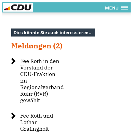
MENÜ
Dies könnte Sie auch interessieren...
Meldungen (2)
Fee Roth in den
Vorstand der
CDU-Fraktion
im
Regionalverband
Ruhr (RVR)
gewählt
Fee Roth und
Lothar
Gräfingholt