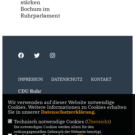
stärken
Bochum im
Ruhrparlament
IMPRESSUM
DATENSCHUTZ
KONTAKT
CDU Ruhr
Wir verwenden auf dieser Website notwendige
CDU NRW
Cookies. Weitere Informationen zu Cookies erhalten
Sie in unserer
Datenschutzerklärung
.
CDU Deutschlands
Technisch notwendige Cookies (
Übersicht
)
Die notwendigen Cookies werden allein für den
RSS der Neuigkeiten der Fraktion
ordnungsgemäßen Gebrauch der Webseite benötigt.