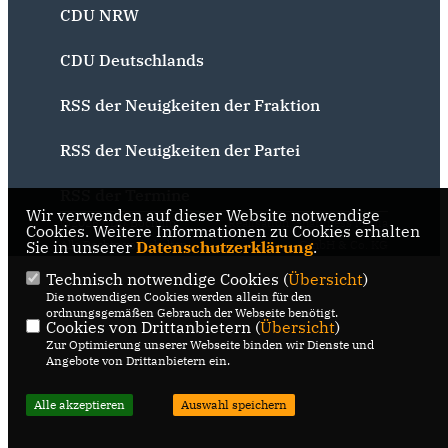
CDU NRW
CDU Deutschlands
RSS der Neuigkeiten der Fraktion
RSS der Neuigkeiten der Partei
RSS der Termine
Wir verwenden auf dieser Website notwendige
@2026 CDU Bochum
Realisation: Sharkness Media
Cookies. Weitere Informationen zu Cookies erhalten
Sie in unserer
Alle Rechte vorbehalten.
Datenschutzerklärung
GmbH & Co. KG
.
Technisch notwendige Cookies (
Übersicht
)
Die notwendigen Cookies werden allein für den
ordnungsgemäßen Gebrauch der Webseite benötigt.
Cookies von Drittanbietern (
Übersicht
)
Zur Optimierung unserer Webseite binden wir Dienste und
Angebote von Drittanbietern ein.
Alle akzeptieren
Auswahl speichern