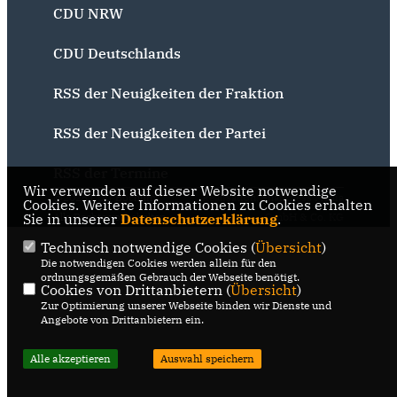
CDU NRW
CDU Deutschlands
RSS der Neuigkeiten der Fraktion
RSS der Neuigkeiten der Partei
RSS der Termine
Wir verwenden auf dieser Website notwendige
@2026 CDU Bochum
Realisation: Sharkness Media
Cookies. Weitere Informationen zu Cookies erhalten
Sie in unserer
Alle Rechte vorbehalten.
Datenschutzerklärung
GmbH & Co. KG
.
Technisch notwendige Cookies (
Übersicht
)
Die notwendigen Cookies werden allein für den
ordnungsgemäßen Gebrauch der Webseite benötigt.
Cookies von Drittanbietern (
Übersicht
)
Zur Optimierung unserer Webseite binden wir Dienste und
Angebote von Drittanbietern ein.
Alle akzeptieren
Auswahl speichern