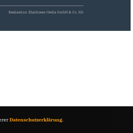
Realisation: Sharkness Media GmbH & Co. KG
erer
Datenschutzerklärung
.