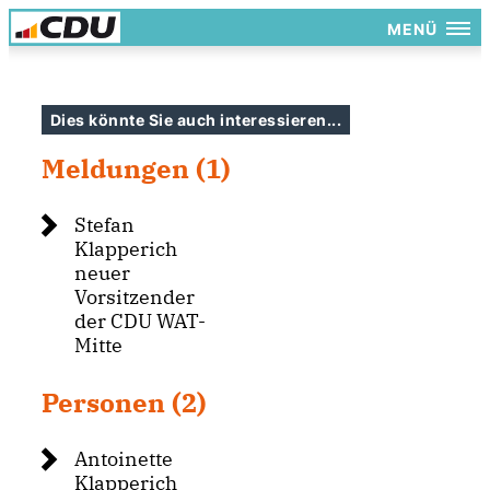
MENÜ
Dies könnte Sie auch interessieren...
Meldungen (1)
Stefan
Klapperich
neuer
Vorsitzender
der CDU WAT-
Mitte
Personen (2)
Antoinette
Klapperich