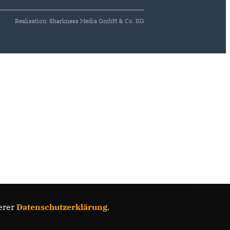
Realisation: Sharkness Media GmbH & Co. KG
erer
Datenschutzerklärung
.