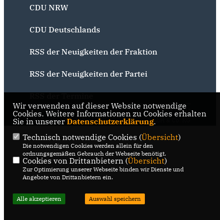
CDU NRW
CDU Deutschlands
RSS der Neuigkeiten der Fraktion
RSS der Neuigkeiten der Partei
RSS der Termine
Wir verwenden auf dieser Website notwendige
@2026 CDU Bochum
Realisation: Sharkness Media
Cookies. Weitere Informationen zu Cookies erhalten
Sie in unserer
Alle Rechte vorbehalten.
Datenschutzerklärung
GmbH & Co. KG
.
Technisch notwendige Cookies (
Übersicht
)
Die notwendigen Cookies werden allein für den
ordnungsgemäßen Gebrauch der Webseite benötigt.
Cookies von Drittanbietern (
Übersicht
)
Zur Optimierung unserer Webseite binden wir Dienste und
Angebote von Drittanbietern ein.
Alle akzeptieren
Auswahl speichern