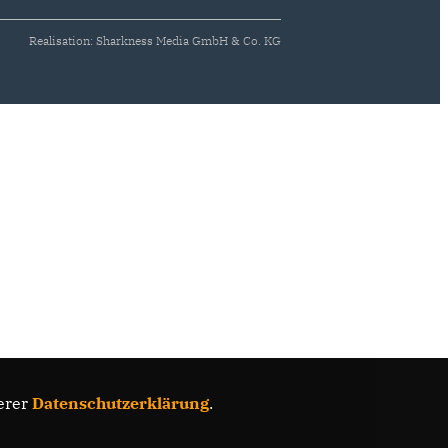
Realisation: Sharkness Media GmbH & Co. KG
erer
Datenschutzerklärung
.