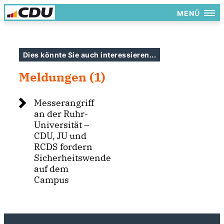
MENÜ
Dies könnte Sie auch interessieren...
Meldungen (1)
Messerangriff
an der Ruhr-
Universität –
CDU, JU und
RCDS fordern
Sicherheitswende
auf dem
Campus