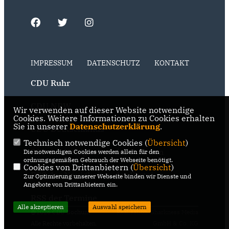
IMPRESSUM
DATENSCHUTZ
KONTAKT
CDU Ruhr
CDU NRW
Wir verwenden auf dieser Website notwendige
Cookies. Weitere Informationen zu Cookies erhalten
Sie in unserer
Datenschutzerklärung
.
CDU Deutschlands
Technisch notwendige Cookies (
Übersicht
)
RSS der Neuigkeiten der Fraktion
Die notwendigen Cookies werden allein für den
ordnungsgemäßen Gebrauch der Webseite benötigt.
Cookies von Drittanbietern (
Übersicht
)
RSS der Neuigkeiten der Partei
Zur Optimierung unserer Webseite binden wir Dienste und
Angebote von Drittanbietern ein.
RSS der Termine
Alle akzeptieren
Auswahl speichern
@2026 CDU Bochum
Realisation: Sharkness Media
Alle Rechte vorbehalten.
GmbH & Co. KG