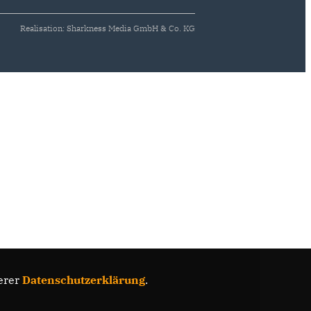
Realisation: Sharkness Media GmbH & Co. KG
erer
Datenschutzerklärung
.