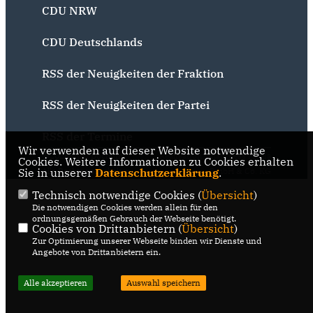
CDU NRW
CDU Deutschlands
RSS der Neuigkeiten der Fraktion
RSS der Neuigkeiten der Partei
RSS der Termine
Wir verwenden auf dieser Website notwendige
@2026 CDU Bochum
Realisation: Sharkness Media
Cookies. Weitere Informationen zu Cookies erhalten
Sie in unserer
Alle Rechte vorbehalten.
Datenschutzerklärung
GmbH & Co. KG
.
Technisch notwendige Cookies (
Übersicht
)
Die notwendigen Cookies werden allein für den
ordnungsgemäßen Gebrauch der Webseite benötigt.
Cookies von Drittanbietern (
Übersicht
)
Zur Optimierung unserer Webseite binden wir Dienste und
Angebote von Drittanbietern ein.
Alle akzeptieren
Auswahl speichern