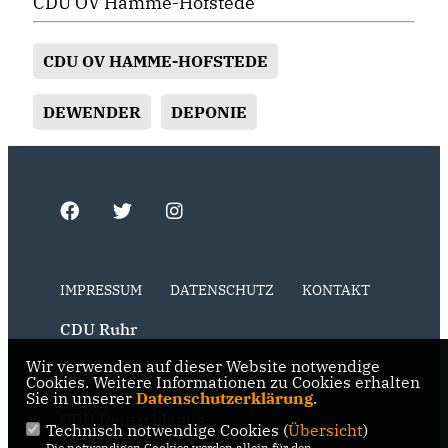
CDU OV Hamme-Hofstede
CDU OV HAMME-HOFSTEDE
DEWENDER
DEPONIE
IMPRESSUM
DATENSCHUTZ
KONTAKT
CDU Ruhr
Wir verwenden auf dieser Website notwendige
CDU NRW
Cookies. Weitere Informationen zu Cookies erhalten
Sie in unserer
Datenschutzerklärung
.
CDU Deutschlands
Technisch notwendige Cookies (
Übersicht
)
Die notwendigen Cookies werden allein für den