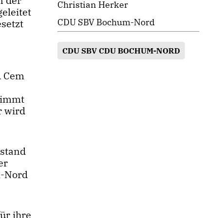
n der
Christian Herker
eleitet
CDU SBV Bochum-Nord
setzt
CDU SBV CDU BOCHUM-NORD
d Cem
nimmt
r wird
rstand
er
m-Nord
ür ihre