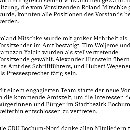
Nord erfolgreich seinen Vorstand neu gewählt. I
Sitzung, die vom Vorsitzenden Roland Mitschke g
wurde, konnten alle Positionen des Vorstands be
werden.
Roland Mitschke wurde mit großer Mehrheit als
Vorsitzender im Amt bestätigt. Tim Woljeme un
Ramazan Yalcin wurden als stellvertretende
Vorsitzende gewählt. Alexander Hirnstein über
das Amt des Schriftführers, und Hubert Wegene
ls Pressesprecher tätig sein.
Mit einem engagierten Team starte der neue Vo
in die kommende Amtszeit, um die Interessen d
Bürgerinnen und Bürger im Stadtbezirk Bochu
weiterhin entschlossen zu vertreten.
Die CDU Bochum-Nord danke allen Mitgliedern f