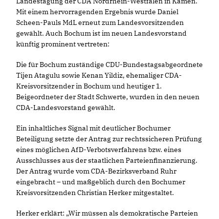
Landestagung der CDA Nordrhein-Westfalen in Kamen.
Mit einem hervorragenden Ergebnis wurde Daniel
Scheen-Pauls MdL erneut zum Landesvorsitzenden
gewählt. Auch Bochum ist im neuen Landesvorstand
künftig prominent vertreten:
Die für Bochum zuständige CDU-Bundestagsabgeordnete
Tijen Atagulu sowie Kenan Yildiz, ehemaliger CDA-
Kreisvorsitzender in Bochum und heutiger 1.
Beigeordneter der Stadt Schwerte, wurden in den neuen
CDA-Landesvorstand gewählt.
Ein inhaltliches Signal mit deutlicher Bochumer
Beteiligung setzte der Antrag zur rechtssicheren Prüfung
eines möglichen AfD-Verbotsverfahrens bzw. eines
Ausschlusses aus der staatlichen Parteienfinanzierung.
Der Antrag wurde vom CDA-Bezirksverband Ruhr
eingebracht – und maßgeblich durch den Bochumer
Kreisvorsitzenden Christian Herker mitgestaltet.
Herker erklärt: „Wir müssen als demokratische Parteien