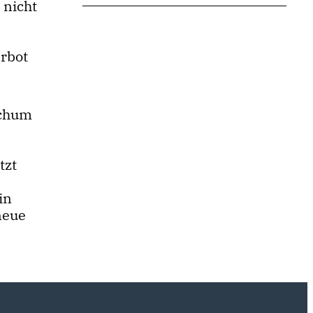
 nicht
rbot
ochum
tzt
in
neue