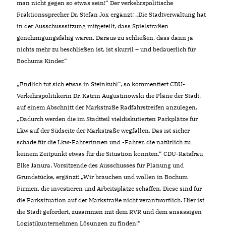
man nicht gegen so etwas sein!“ Der verkehrspolitische
Fraktionssprecher Dr. Stefan Jox ergänzt: „Die Stadtverwaltung hat
in der Ausschusssitzung mitgeteilt, dass Spielstraßen
genehmigungsfähig wären. Daraus zu schließen, dass dann ja
nichts mehr zu beschließen ist, ist skurril – und bedauerlich für
Bochums Kinder.“
Endlich tut sich etwas in Steinkuhl“, so kommentiert CDU-
Verkehrspolitikerin Dr. Katrin Augustinowski die Pläne der Stadt,
auf einem Abschnitt der Markstraße Radfahrstreifen anzulegen.
Dadurch werden die im Stadtteil vieldiskutierten Parkplätze für
Lkw auf der Südseite der Markstraße wegfallen. Das ist sicher
schade für die Lkw-Fahrerinnen und -Fahrer, die natürlich zu
keinem Zeitpunkt etwas für die Situation konnten.“ CDU-Ratsfrau
Elke Janura, Vorsitzende des Ausschusses für Planung und
Grundstücke, ergänzt: „Wir brauchen und wollen in Bochum
Firmen, die investieren und Arbeitsplätze schaffen. Diese sind für
die Parksituation auf der Markstraße nicht verantwortlich. Hier ist
die Stadt gefordert, zusammen mit dem RVR und dem ansässigen
Logistikunternehmen Lösungen zu finden!“