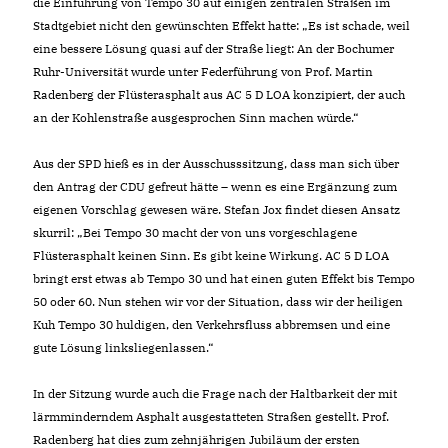
die Einführung von Tempo 30 auf einigen zentralen Straßen im
Stadtgebiet nicht den gewünschten Effekt hatte: „Es ist schade, weil
eine bessere Lösung quasi auf der Straße liegt: An der Bochumer
Ruhr-Universität wurde unter Federführung von Prof. Martin
Radenberg der Flüsterasphalt aus AC 5 D LOA konzipiert, der auch
an der Kohlenstraße ausgesprochen Sinn machen würde.“
Aus der SPD hieß es in der Ausschusssitzung, dass man sich über
den Antrag der CDU gefreut hätte – wenn es eine Ergänzung zum
eigenen Vorschlag gewesen wäre. Stefan Jox findet diesen Ansatz
skurril: „Bei Tempo 30 macht der von uns vorgeschlagene
Flüsterasphalt keinen Sinn. Es gibt keine Wirkung. AC 5 D LOA
bringt erst etwas ab Tempo 30 und hat einen guten Effekt bis Tempo
50 oder 60. Nun stehen wir vor der Situation, dass wir der heiligen
Kuh Tempo 30 huldigen, den Verkehrsfluss abbremsen und eine
gute Lösung linksliegenlassen.“
In der Sitzung wurde auch die Frage nach der Haltbarkeit der mit
lärmminderndem Asphalt ausgestatteten Straßen gestellt. Prof.
Radenberg hat dies zum zehnjährigen Jubiläum der ersten