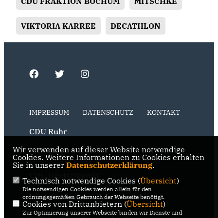
CDU FRAKTION BOCHUM
MITSCHKE
VIKTORIA KARREE
DECATHLON
IMPRESSUM
DATENSCHUTZ
KONTAKT
CDU Ruhr
Wir verwenden auf dieser Website notwendige
CDU NRW
Cookies. Weitere Informationen zu Cookies erhalten
Sie in unserer
Datenschutzerklärung
.
CDU Deutschlands
Technisch notwendige Cookies (
Übersicht
)
Die notwendigen Cookies werden allein für den
RSS der Neuigkeiten der Fraktion
ordnungsgemäßen Gebrauch der Webseite benötigt.
Cookies von Drittanbietern (
Übersicht
)
Zur Optimierung unserer Webseite binden wir Dienste und