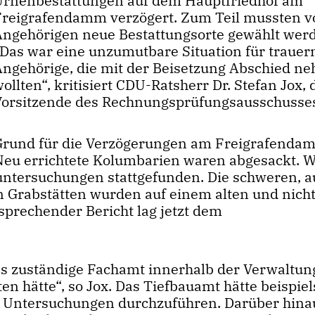
Urnenbestattungen auf dem Hauptfriedhof am
Freigrafendamm verzögert. Zum Teil mussten v
Angehörigen neue Bestattungsorte gewählt wer
Das war eine unzumutbare Situation für trauer
Angehörige, die mit der Beisetzung Abschied n
ollten“, kritisiert CDU-Ratsherr Dr. Stefan Jox, 
Vorsitzende des Rechnungsprüfungsausschusse
Grund für die Verzögerungen am Freigrafenda
Neu errichtete Kolumbarien waren abgesackt. Wi
ntersuchungen stattgefunden. Die schweren, a
 Grabstätten wurden auf einem alten und nich
tsprechender Bericht lag jetzt dem
s zuständige Fachamt innerhalb der Verwaltu
n hätte“, so Jox. Das Tiefbauamt hätte beispie
e Untersuchungen durchzuführen. Darüber hina