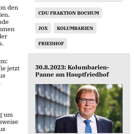
on den
CDU FRAKTION BOCHUM
den.
nde
ehmen
JOX
KOLUMBARIEN
der
s.
FRIEDHOF
mm:
30.8.2023: Kolumbarien-
e jetzt
Panne am Hauptfriedhof
us
t
ng um
lsweise
us