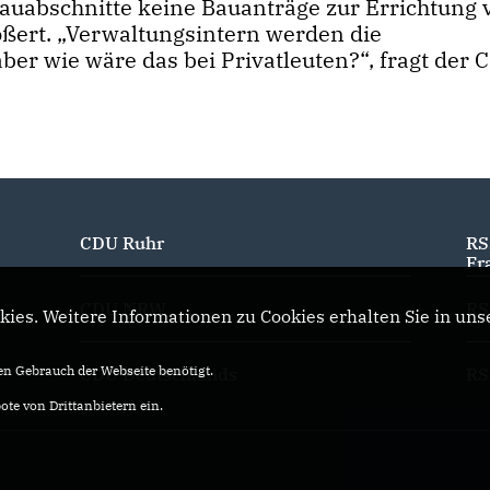
auabschnitte keine Bauanträge zur Errichtung 
ößert. „Verwaltungsintern werden die
er wie wäre das bei Privatleuten?“, fragt der 
CDU Ruhr
RS
Fr
CDU NRW
RS
ies. Weitere Informationen zu Cookies erhalten Sie in uns
n Gebrauch der Webseite benötigt.
CDU Deutschlands
RS
te von Drittanbietern ein.