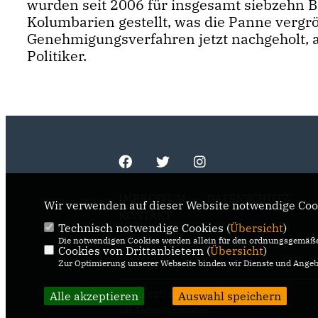
wurden seit 2006 für insgesamt siebzehn B
Kolumbarien gestellt, was die Panne vergr
Genehmigungsverfahren jetzt nachgeholt, ab
Politiker.
IMPRESSUM
DATENSCHUTZ
Wir verwenden auf dieser Website notwendige Cook
KONTAKT
Technisch notwendige Cookies (
Übersicht
)
Die notwendigen Cookies werden allein für den ordnungsgemäße
Cookies von Drittanbietern (
Übersicht
)
Zur Optimierung unserer Webseite binden wir Dienste und Angebo
Alle akzeptieren
Auswahl speichern
@2026 CDU Bochum
Alle Rechte vorbehalten.