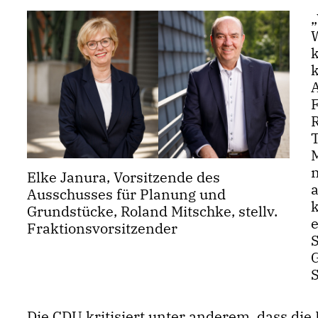
W
T
Elke Janura, Vorsitzende des
a
Ausschusses für Planung und
Grundstücke, Roland Mitschke, stellv.
Fraktionsvorsitzender
S
Die CDU kritisiert unter anderem, dass di