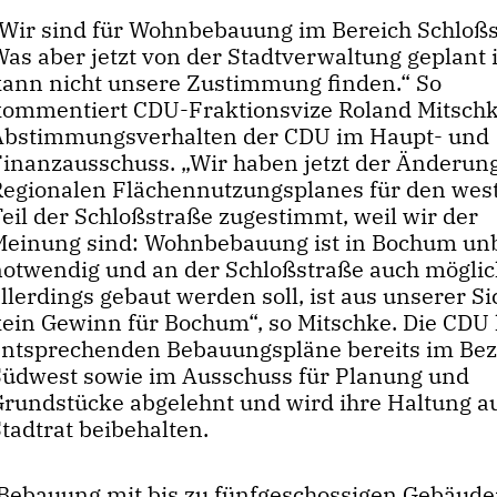
Wir sind für Wohnbebauung im Bereich Schloßs
as aber jetzt von der Stadtverwaltung geplant i
kann nicht unsere Zustimmung finden.“ So
kommentiert CDU-Fraktionsvize Roland Mitschk
Abstimmungsverhalten der CDU im Haupt- und
Finanzausschuss. „Wir haben jetzt der Änderun
Regionalen Flächennutzungsplanes für den wes
eil der Schloßstraße zugestimmt, weil wir der
Meinung sind: Wohnbebauung ist in Bochum un
notwendig und an der Schloßstraße auch möglic
llerdings gebaut werden soll, ist aus unserer Si
kein Gewinn für Bochum“, so Mitschke. Die CDU 
entsprechenden Bebauungspläne bereits im Bez
Südwest sowie im Ausschuss für Planung und
Grundstücke abgelehnt und wird ihre Haltung a
tadtrat beibehalten.
e Bebauung mit bis zu fünfgeschossigen Gebäude