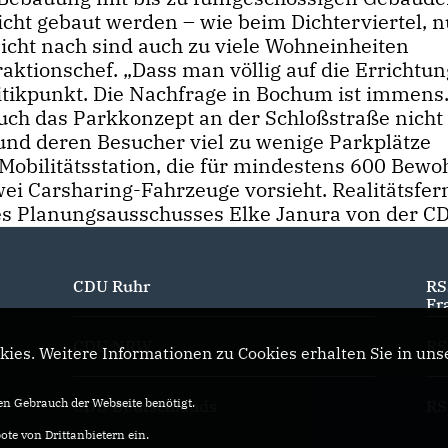
dicht gebaut werden – wie beim Dichterviertel, n
icht nach sind auch zu viele Wohneinheiten
raktionschef. „Dass man völlig auf die Errichtu
ritikpunkt. Die Nachfrage in Bochum ist immens.
uch das Parkkonzept an der Schloßstraße nicht
und deren Besucher viel zu wenige Parkplätze
 Mobilitätsstation, die für mindestens 600 Bew
wei Carsharing-Fahrzeuge vorsieht. Realitätsfer
 des Planungsausschusses Elke Janura von der C
CDU Ruhr
RS
Fr
CDU NRW
RS
ies. Weitere Informationen zu Cookies erhalten Sie in uns
n Gebrauch der Webseite benötigt.
CDU Deutschlands
RS
te von Drittanbietern ein.