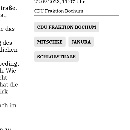
22.09.2023, 11:07 Uhr
traße.
CDU Fraktion Bochum
st,
CDU FRAKTION BOCHUM
e das
g des
MITSCHKE
JANURA
tlichen
SCHLOßSTRAßE
bedingt
h. Wie
cht
hat die
irk
uch im
n zu