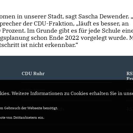
omen in unserer Stadt, sagt Sascha Dewender. 
precher der CDU-Fraktion, „läuft es besser, an
Prozent. Im Grunde gibt es für jede Schule ein
ungsplanung schon Ende 2022 vorgelegt wurde. 
schritt ist nicht erkennbar.“
CDU Ruhr
RS
Fr
CDU NRW
RS
ies. Weitere Informationen zu Cookies erhalten Sie in uns
n Gebrauch der Webseite benötigt.
CDU Deutschlands
RS
te von Drittanbietern ein.