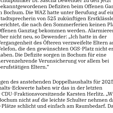
chulpolitiker Dr. Sascha Dewender zu den jetzt
bekanntgewordenen Defiziten beim Offenen Ga
in Bochum. Die WAZ hatte unter Berufung auf ei
Stadtsprecherin von 525 zukünftigen Erstklässl
berichtet, die nach den Sommerferien keinen Pl
Offenen Ganztag bekommen werden. Alarmiere
ber nicht neu, so Dewender: „Ich hatte in der
Vergangenheit des Öfteren verzweifelte Eltern 
Telefon, die den gewünschten OGS-Platz nicht e
aben. Die Defizite sorgen in Bochum für eine
nervenzehrende Verunsicherung vor allem bei
erufstätigen Eltern.“
ngen des anstehenden Doppelhaushalts für 202
ts-Eckwerte haben wir das in der letzten
r CDU-Fraktionsvorsitzende Karsten Herlitz. „W
ochum nicht auf die leichte Schulter nehmen da
S-Plätze schlicht und einfach am Raumbedarf. D