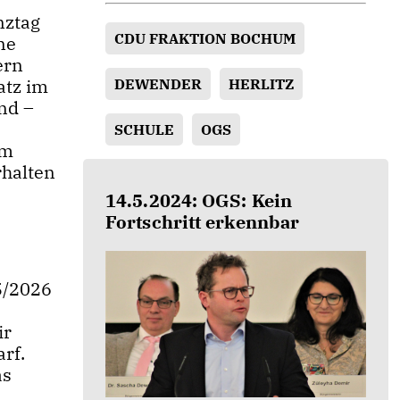
nztag
CDU FRAKTION BOCHUM
ne
ern
atz im
DEWENDER
HERLITZ
nd –
SCHULE
OGS
am
rhalten
14.5.2024: OGS: Kein
Fortschritt erkennbar
5/2026
ir
rf.
as