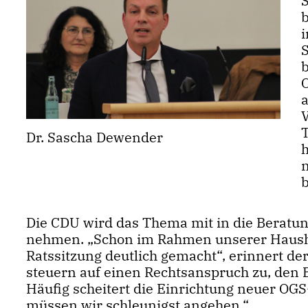
S
a
Dr. Sascha Dewender
h
b
Die CDU wird das Thema mit in die Beratu
nehmen. „Schon im Rahmen unserer Haushal
Ratssitzung deutlich gemacht“, erinnert de
steuern auf einen Rechtsanspruch zu, den B
Häufig scheitert die Einrichtung neuer OG
müssen wir schleunigst angehen.“