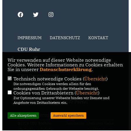
IMPRESSUM
DATENSCHUTZ
KONTAKT
CDU Ruhr
Wir verwenden auf dieser Website notwendige
CDU NRW
Cookies. Weitere Informationen zu Cookies erhalten
Sie in unserer
Datenschutzerklärung
.
CDU Deutschlands
Technisch notwendige Cookies (
Übersicht
)
Die notwendigen Cookies werden allein für den
RSS der Neuigkeiten der Fraktion
ordnungsgemäßen Gebrauch der Webseite benötigt.
Cookies von Drittanbietern (
Übersicht
)
Zur Optimierung unserer Webseite binden wir Dienste und
RSS der Neuigkeiten der Partei
Angebote von Drittanbietern ein.
RSS der Termine
Alle akzeptieren
Auswahl speichern
@2026 CDU Bochum
Realisation: Sharkness Media
Alle Rechte vorbehalten.
GmbH & Co. KG