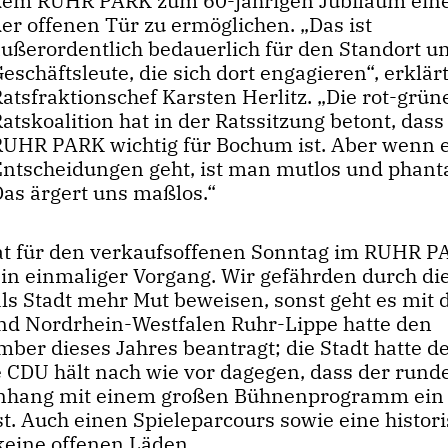
dem RUHR PARK zum 60-jährigen Jubiläum ein
er offenen Tür zu ermöglichen. „Das ist
außerordentlich bedauerlich für den Standort u
eschäftsleute, die sich dort engagieren“, erklä
atsfraktionschef Karsten Herlitz. „Die rot-grün
atskoalition hat in der Ratssitzung betont, dass
RUHR PARK wichtig für Bochum ist. Aber wenn 
Entscheidungen geht, ist man mutlos und phanta
Das ärgert uns maßlos.“
at für den verkaufsoffenen Sonntag im RUHR P
ein einmaliger Vorgang. Wir gefährden durch di
 Stadt mehr Mut beweisen, sonst geht es mit 
and Nordrhein-Westfalen Ruhr-Lippe hatte den
ber dieses Jahres beantragt; die Stadt hatte d
e CDU hält nach wie vor dagegen, dass der rund
nhang mit einem großen Bühnenprogramm ein
st. Auch einen Spieleparcours sowie eine histor
 keine offenen Läden.