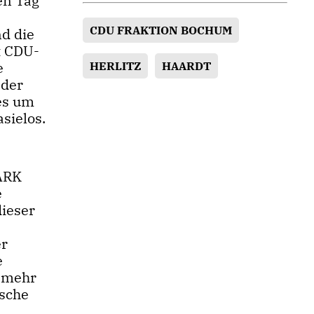
en Tag
CDU FRAKTION BOCHUM
nd die
rt CDU-
e
HERLITZ
HAARDT
 der
es um
sielos.
ARK
e
dieser
er
e
 mehr
ische