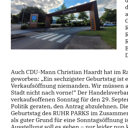
d
G
R
R
Auch CDU-Mann Christian Haardt hat im R
geworben: „Ein sechzigster Geburtstag ist 
Verkaufsöffnung niemanden. Wir müssen als
Stadt nicht nach vorne!“ Der Handelsverb
verkaufsoffenen Sonntag für den 29. Septem
Politik geraten, den Antrag abzulehnen. Di
Geburtstag des RUHR PARKS im Zusamme
als guter Grund für eine Sonntagsöffnung i
Ausstellung soll es geben – nur leider nun