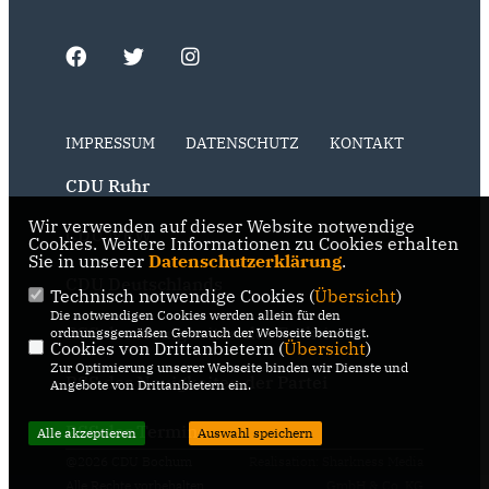
IMPRESSUM
DATENSCHUTZ
KONTAKT
CDU Ruhr
Wir verwenden auf dieser Website notwendige
CDU NRW
Cookies. Weitere Informationen zu Cookies erhalten
Sie in unserer
Datenschutzerklärung
.
CDU Deutschlands
Technisch notwendige Cookies (
Übersicht
)
Die notwendigen Cookies werden allein für den
RSS der Neuigkeiten der Fraktion
ordnungsgemäßen Gebrauch der Webseite benötigt.
Cookies von Drittanbietern (
Übersicht
)
Zur Optimierung unserer Webseite binden wir Dienste und
RSS der Neuigkeiten der Partei
Angebote von Drittanbietern ein.
RSS der Termine
Alle akzeptieren
Auswahl speichern
@2026 CDU Bochum
Realisation: Sharkness Media
Alle Rechte vorbehalten.
GmbH & Co. KG