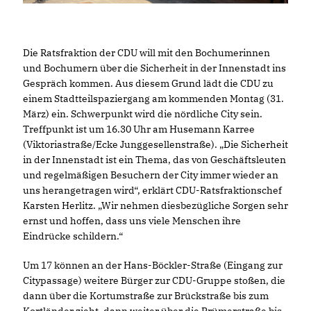
Die Ratsfraktion der CDU will mit den Bochumerinnen
und Bochumern über die Sicherheit in der Innenstadt ins
Gespräch kommen. Aus diesem Grund lädt die CDU zu
einem Stadtteilspaziergang am kommenden Montag (31.
März) ein. Schwerpunkt wird die nördliche City sein.
Treffpunkt ist um 16.30 Uhr am Husemann Karree
(Viktoriastraße/Ecke Junggesellenstraße). „Die Sicherheit
in der Innenstadt ist ein Thema, das von Geschäftsleuten
und regelmäßigen Besuchern der City immer wieder an
uns herangetragen wird“, erklärt CDU-Ratsfraktionschef
Karsten Herlitz. „Wir nehmen diesbezügliche Sorgen sehr
ernst und hoffen, dass uns viele Menschen ihre
Eindrücke schildern.“
Um 17 können an der Hans-Böckler-Straße (Eingang zur
Citypassage) weitere Bürger zur CDU-Gruppe stoßen, die
dann über die Kortumstraße zur Brückstraße bis zum
Kortländer zieht, dann weiter über die Prümerstraße bis