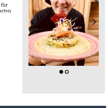
 für
arten