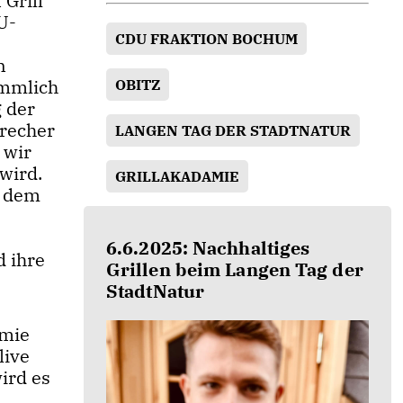
 Grill
U-
CDU FRAKTION BOCHUM
n
ömmlich
OBITZ
 der
precher
LANGEN TAG DER STADTNATUR
 wir
 wird.
GRILLAKADAMIE
z dem
6.6.2025: Nachhaltiges
 ihre
Grillen beim Langen Tag der
StadtNatur
emie
live
ird es