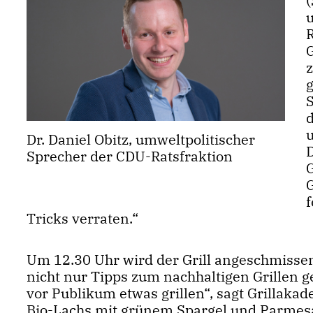
(
d
u
Dr. Daniel Obitz, umweltpolitischer
Sprecher der CDU-Ratsfraktion
G
Tricks verraten.“
Um 12.30 Uhr wird der Grill angeschmisse
nicht nur Tipps zum nachhaltigen Grillen g
vor Publikum etwas grillen“, sagt Grillak
Bio-Lachs mit grünem Spargel und Parmes