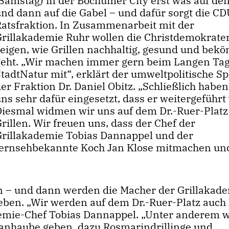
Samstag) in der Bochumer City erst was auf den
und dann auf die Gabel – und dafür sorgt die CD
Ratsfraktion. In Zusammenarbeit mit der
Grillakademie Ruhr wollen die Christdemokrate
zeigen, wie Grillen nachhaltig, gesund und bek
geht. „Wir machen immer gern beim Langen Tag
StadtNatur mit“, erklärt der umweltpolitische S
er Fraktion Dr. Daniel Obitz. „Schließlich haben
ns sehr dafür eingesetzt, dass er weitergeführt
Diesmal widmen wir uns auf dem Dr.-Ruer-Plat
rillen. Wir freuen uns, dass der Chef der
Grillakademie Tobias Dannappel und der
fernsehbekannte Koch Jan Klose mitmachen und
n – und dann werden die Macher der Grillakad
eben. „Wir werden auf dem Dr.-Ruer-Platz auch 
ademie-Chef Tobias Dannappel. „Unter anderem w
anhaube geben, dazu Rosmarindrillinge und