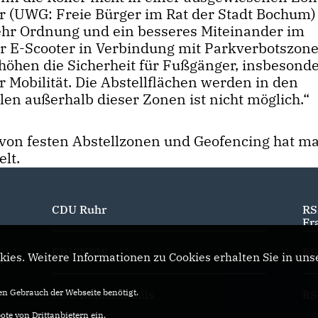
r (UWG: Freie Bürger im Rat der Stadt Bochum)
ehr Ordnung und ein besseres Miteinander im
für E-Scooter in Verbindung mit Parkverbotszon
höhen die Sicherheit für Fußgänger, insbesonde
 Mobilität. Die Abstellflächen werden in den
en außerhalb dieser Zonen ist nicht möglich.“
 von festen Abstellzonen und Geofencing hat m
lt.
CDU Ruhr
RS
Fr
CDU NRW
RS
ies. Weitere Informationen zu Cookies erhalten Sie in uns
n Gebrauch der Webseite benötigt.
CDU Deutschlands
RS
te von Drittanbietern ein.