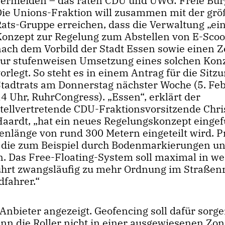
vermeiden – das raten CDU und UWG: Freie Bür
Die Unions-Fraktion will zusammen mit der grö
Rats-Gruppe erreichen, dass die Verwaltung „ei
Konzept zur Regelung zum Abstellen von E-Scoo
nach dem Vorbild der Stadt Essen sowie einen Z
zur stufenweisen Umsetzung eines solchen Kon
orlegt. So steht es in einem Antrag für die Sitz
Stadtrats am Donnerstag nächster Woche (5. Feb
4 Uhr, RuhrCongress). „Essen“, erklärt der
stellvertretende CDU-Fraktionsvorsitzende Chri
Haardt, „hat ein neues Regelungskonzept eingef
tenlänge von rund 300 Metern eingeteilt wird. P
, die zum Beispiel durch Bodenmarkierungen u
. Das Free-Floating-System soll maximal in we
 führt zwangsläufig zu mehr Ordnung im Straße
fahrer.“
Anbieter angezeigt. Geofencing soll dafür sorge
nn die Roller nicht in einer ausgewiesenen Zo