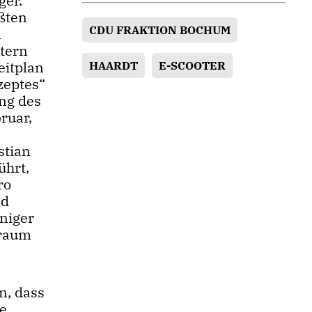
ger.
ßten
CDU FRAKTION BOCHUM
n
tern
eitplan
HAARDT
E-SCOOTER
zeptes“
ung des
ruar,
stian
ührt,
ro
nd
niger
nraum
n, dass
ne