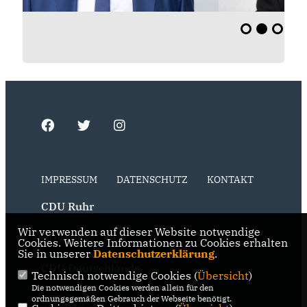
IMPRESSUM
DATENSCHUTZ
KONTAKT
CDU Ruhr
Wir verwenden auf dieser Website notwendige
CDU NRW
Cookies. Weitere Informationen zu Cookies erhalten
Sie in unserer
Datenschutzerklärung
.
CDU Deutschlands
Technisch notwendige Cookies (
Übersicht
)
Die notwendigen Cookies werden allein für den
RSS der Neuigkeiten der Fraktion
ordnungsgemäßen Gebrauch der Webseite benötigt.