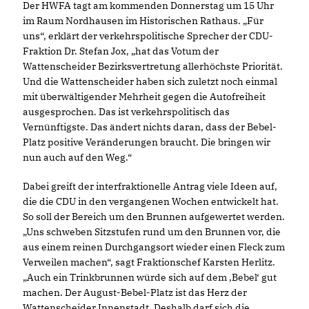
Der HWFA tagt am kommenden Donnerstag um 15 Uhr
im Raum Nordhausen im Historischen Rathaus. „Für
uns“, erklärt der verkehrspolitische Sprecher der CDU-
Fraktion Dr. Stefan Jox, „hat das Votum der
Wattenscheider Bezirksvertretung allerhöchste Priorität.
Und die Wattenscheider haben sich zuletzt noch einmal
mit überwältigender Mehrheit gegen die Autofreiheit
ausgesprochen. Das ist verkehrspolitisch das
Vernünftigste. Das ändert nichts daran, dass der Bebel-
Platz positive Veränderungen braucht. Die bringen wir
nun auch auf den Weg.“
Dabei greift der interfraktionelle Antrag viele Ideen auf,
die die CDU in den vergangenen Wochen entwickelt hat.
So soll der Bereich um den Brunnen aufgewertet werden.
Uns schweben Sitzstufen rund um den Brunnen vor, die
aus einem reinen Durchgangsort wieder einen Fleck zum
Verweilen machen“, sagt Fraktionschef Karsten Herlitz.
Auch ein Trinkbrunnen würde sich auf dem ‚Bebel‘ gut
machen. Der August-Bebel-Platz ist das Herz der
Wattenscheider Innenstadt. Deshalb darf sich die