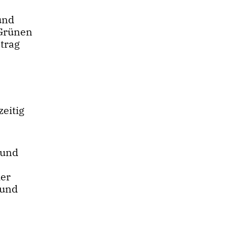
und
 Grünen
trag
eitig
 und
der
 und