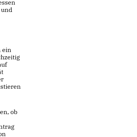
zessen
- und
 ein
hzeitig
auf
ät
er
stieren
en, ob
ntrag
on