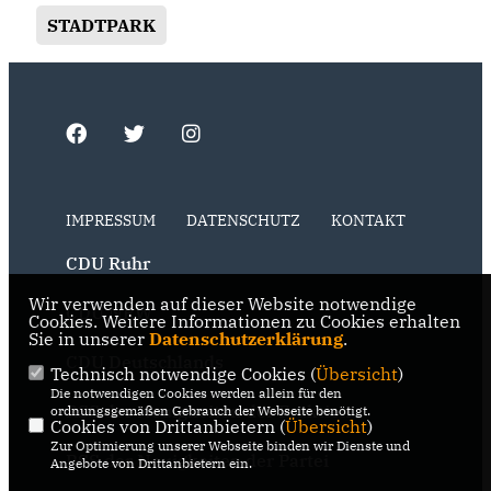
STADTPARK
IMPRESSUM
DATENSCHUTZ
KONTAKT
CDU Ruhr
Wir verwenden auf dieser Website notwendige
CDU NRW
Cookies. Weitere Informationen zu Cookies erhalten
Sie in unserer
Datenschutzerklärung
.
CDU Deutschlands
Technisch notwendige Cookies (
Übersicht
)
Die notwendigen Cookies werden allein für den
RSS der Neuigkeiten der Fraktion
ordnungsgemäßen Gebrauch der Webseite benötigt.
Cookies von Drittanbietern (
Übersicht
)
Zur Optimierung unserer Webseite binden wir Dienste und
RSS der Neuigkeiten der Partei
Angebote von Drittanbietern ein.