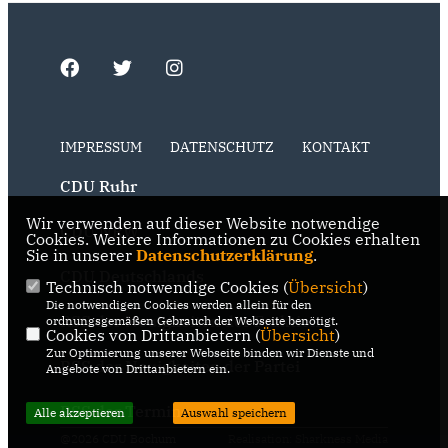
IMPRESSUM
DATENSCHUTZ
KONTAKT
CDU Ruhr
Wir verwenden auf dieser Website notwendige
CDU NRW
Cookies. Weitere Informationen zu Cookies erhalten
Sie in unserer
Datenschutzerklärung
.
CDU Deutschlands
Technisch notwendige Cookies (
Übersicht
)
Die notwendigen Cookies werden allein für den
RSS der Neuigkeiten der Fraktion
ordnungsgemäßen Gebrauch der Webseite benötigt.
Cookies von Drittanbietern (
Übersicht
)
Zur Optimierung unserer Webseite binden wir Dienste und
RSS der Neuigkeiten der Partei
Angebote von Drittanbietern ein.
RSS der Termine
Alle akzeptieren
Auswahl speichern
@2026 CDU Bochum
Realisation: Sharkness Media