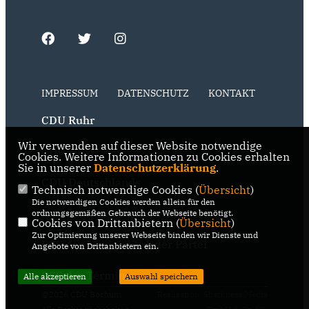
IMPRESSUM
DATENSCHUTZ
KONTAKT
CDU Ruhr
Wir verwenden auf dieser Website notwendige
CDU NRW
Cookies. Weitere Informationen zu Cookies erhalten
Sie in unserer
Datenschutzerklärung
.
CDU Deutschlands
Technisch notwendige Cookies (
Übersicht
)
Die notwendigen Cookies werden allein für den
RSS der Neuigkeiten der Fraktion
ordnungsgemäßen Gebrauch der Webseite benötigt.
Cookies von Drittanbietern (
Übersicht
)
Zur Optimierung unserer Webseite binden wir Dienste und
RSS der Neuigkeiten der Partei
Angebote von Drittanbietern ein.
RSS der Termine
Alle akzeptieren
Auswahl speichern
@2026 CDU Bochum
Realisation: Sharkness Media