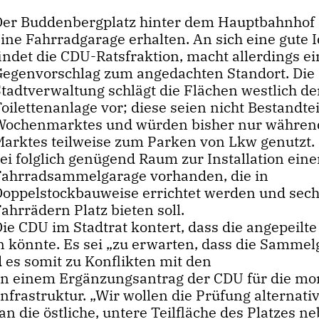
Der Buddenbergplatz hinter dem Hauptbahnhof 
ine Fahrradgarage erhalten. An sich eine gute I
indet die CDU-Ratsfraktion, macht allerdings e
Gegenvorschlag zum angedachten Standort. Die
Stadtverwaltung schlägt die Flächen westlich de
oilettenanlage vor; diese seien nicht Bestandtei
Wochenmarktes und würden bisher nur währen
Marktes teilweise zum Parken von Lkw genutzt.
ei folglich genügend Raum zur Installation eine
Fahrradsammelgarage vorhanden, die in
Doppelstockbauweise errichtet werden und sech
ahrrädern Platz bieten soll.
ie CDU im Stadtrat kontert, dass die angepeilte
 könnte. Es sei „zu erwarten, dass die Sammel
 es somit zu Konflikten mit den
n einem Ergänzungsantrag der CDU für die mo
nfrastruktur. „Wir wollen die Prüfung alternati
 die östliche, untere Teilfläche des Platzes n