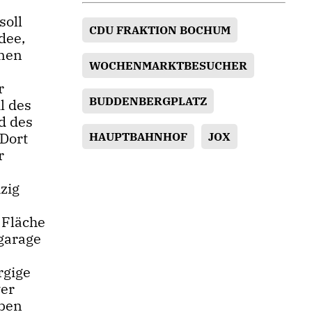
soll
CDU FRAKTION BOCHUM
dee,
inen
WOCHENMARKTBESUCHER
r
BUDDENBERGPLATZ
l des
d des
 Dort
HAUPTBAHNHOF
JOX
r
zig
 Fläche
garage
rgige
ver
eben