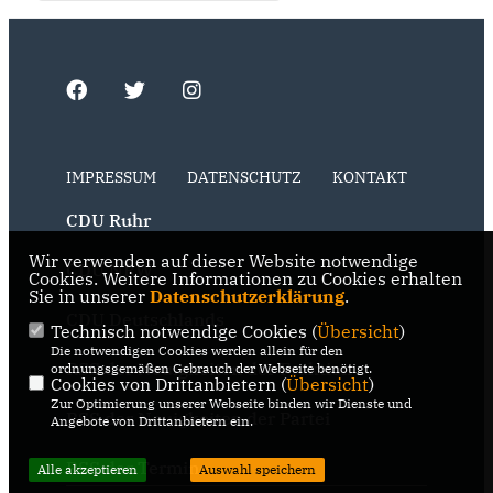
IMPRESSUM
DATENSCHUTZ
KONTAKT
CDU Ruhr
Wir verwenden auf dieser Website notwendige
CDU NRW
Cookies. Weitere Informationen zu Cookies erhalten
Sie in unserer
Datenschutzerklärung
.
CDU Deutschlands
Technisch notwendige Cookies (
Übersicht
)
Die notwendigen Cookies werden allein für den
RSS der Neuigkeiten der Fraktion
ordnungsgemäßen Gebrauch der Webseite benötigt.
Cookies von Drittanbietern (
Übersicht
)
Zur Optimierung unserer Webseite binden wir Dienste und
RSS der Neuigkeiten der Partei
Angebote von Drittanbietern ein.
RSS der Termine
Alle akzeptieren
Auswahl speichern