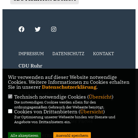
IMPRESSUM
DATENSCHUTZ
KONTAKT
CDU Ruhr
Wir verwenden auf dieser Website notwendige
CDU NRW
Cookies. Weitere Informationen zu Cookies erhalten
Sie in unserer
Datenschutzerklärung
.
CDU Deutschlands
Technisch notwendige Cookies (
Übersicht
)
Die notwendigen Cookies werden allein für den
RSS der Neuigkeiten der Fraktion
ordnungsgemäßen Gebrauch der Webseite benötigt.
Cookies von Drittanbietern (
Übersicht
)
Zur Optimierung unserer Webseite binden wir Dienste und
RSS der Neuigkeiten der Partei
Angebote von Drittanbietern ein.
RSS der Termine
Alle akzeptieren
Auswahl speichern