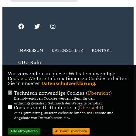
IMPRESSUM
DATENSCHUTZ
KONTAKT
CDU Ruhr
Wir verwenden auf dieser Website notwendige
CDU NRW
Cookies. Weitere Informationen zu Cookies erhalten
Sie in unserer
Datenschutzerklärung
.
CDU Deutschlands
Technisch notwendige Cookies (
Übersicht
)
Die notwendigen Cookies werden allein für den
RSS der Neuigkeiten der Fraktion
ordnungsgemäßen Gebrauch der Webseite benötigt.
Cookies von Drittanbietern (
Übersicht
)
Zur Optimierung unserer Webseite binden wir Dienste und
RSS der Neuigkeiten der Partei
Angebote von Drittanbietern ein.
RSS der Termine
Alle akzeptieren
Auswahl speichern