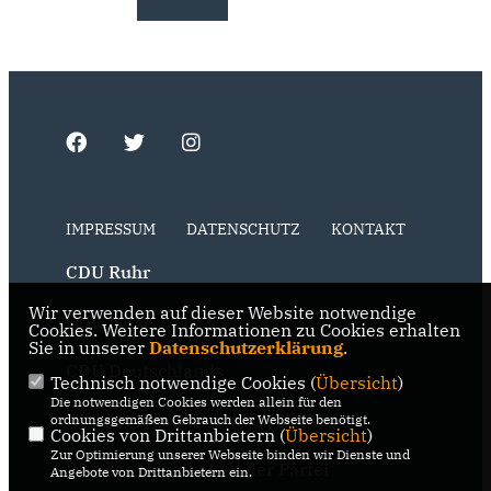
IMPRESSUM
DATENSCHUTZ
KONTAKT
CDU Ruhr
Wir verwenden auf dieser Website notwendige
CDU NRW
Cookies. Weitere Informationen zu Cookies erhalten
Sie in unserer
Datenschutzerklärung
.
CDU Deutschlands
Technisch notwendige Cookies (
Übersicht
)
Die notwendigen Cookies werden allein für den
RSS der Neuigkeiten der Fraktion
ordnungsgemäßen Gebrauch der Webseite benötigt.
Cookies von Drittanbietern (
Übersicht
)
Zur Optimierung unserer Webseite binden wir Dienste und
RSS der Neuigkeiten der Partei
Angebote von Drittanbietern ein.